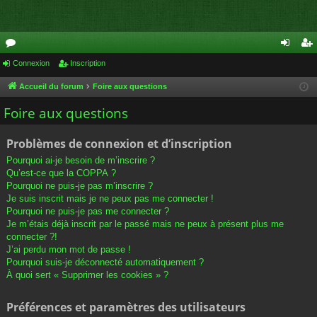
or
Connexion
Inscription
on
ns
u
ne
cri
Accueil du forum
Foire aux questions
m
xi
pti
Foire aux questions
s
on
on
Problèmes de connexion et d’inscription
Pourquoi ai-je besoin de m’inscrire ?
Qu’est-ce que la COPPA ?
Pourquoi ne puis-je pas m’inscrire ?
Je suis inscrit mais je ne peux pas me connecter !
Pourquoi ne puis-je pas me connecter ?
Je m’étais déjà inscrit par le passé mais ne peux à présent plus me
connecter ?!
J’ai perdu mon mot de passe !
Pourquoi suis-je déconnecté automatiquement ?
À quoi sert « Supprimer les cookies » ?
Préférences et paramètres des utilisateurs