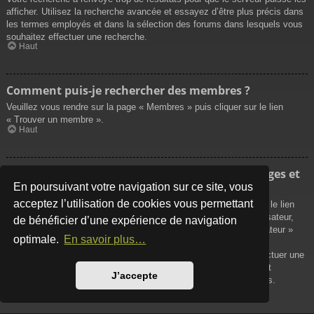
afficher. Utilisez la recherche avancée et essayez d’être plus précis dans
les termes employés et dans la sélection des forums dans lesquels vous
souhaitez effectuer une recherche.
Haut
Comment puis-je rechercher des membres ?
Veuillez vous rendre sur la page « Membres » puis cliquer sur le lien
« Trouver un membre ».
Haut
Comment puis-je retrouver mes propres messages et
sujets ?
En poursuivant votre navigation sur ce site, vous
acceptez l’utilisation de cookies vous permettant
Vos propres messages peuvent être affichés soit en cliquant sur le lien
« Afficher vos messages » dans le panneau de contrôle de l’utilisateur,
de bénéficier d’une expérience de navigation
soit en cliquant sur le lien « Rechercher les messages de l’utilisateur »
optimale.
En savoir plus…
sur la page de votre propre profil ou soit en cliquant sur le menu
« Raccourcis » situé sur la partie supérieure du forum. Pour effectuer une
recherche de vos propres sujets, utilisez la recherche avancée et
J’accepte
remplissez convenablement les options qui vous sont disponibles.
Haut