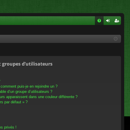
FA
on
ns
Q
ne
cri
xi
pti
on
on
t groupes d’utilisateurs
?
t comment puis-je en rejoindre un ?
le d’un groupe d’utilisateurs ?
eurs apparaissent dans une couleur différente ?
rs par défaut » ?
s privés !