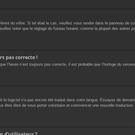
férent du vôtre. Si tel était le cas, veuillez vous rendre dans le panneau de cont
llez noter que le réglage du fuseau horaire, comme la plupart des autres para
rs pas correcte !
ue l’heure n’est toujours pas correcte, il est probable que l’horloge du serveur
oit le logiciel n’a pas encore été traduit dans votre langue. Essayez de demande
us êtes libre de vous porter volontaire et commencer une nouvelle traduction. 
 d’utilisateur ?