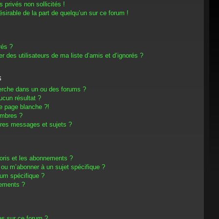
privés non sollicités !
désirable de la part de quelqu’un sur ce forum !
rés ?
 des utilisateurs de ma liste d’amis et d’ignorés ?
s
erche dans un ou des forums ?
cun résultat ?
e page blanche ?!
embres ?
res messages et sujets ?
avoris et les abonnements ?
 ou m’abonner à un sujet spécifique ?
um spécifique ?
nements ?
es sur ce forum ?