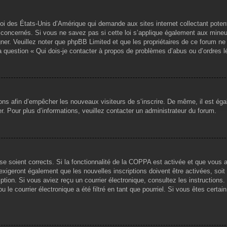
loi des États-Unis d’Amérique qui demande aux sites internet collectant pote
concernés. Si vous ne savez pas si cette loi s’applique également aux mineu
igner. Veuillez noter que phpBB Limited et que les propriétaires de ce forum 
la question « Qui dois-je contacter à propos de problèmes d’abus ou d’ordres l
tions afin d’empêcher les nouveaux visiteurs de s’inscrire. De même, il est ég
iser. Pour plus d’informations, veuillez contacter un administrateur du forum.
sse soient corrects. Si la fonctionnalité de la COPPA est activée et que vous 
exigeront également que les nouvelles inscriptions doivent être activées, soi
ription. Si vous aviez reçu un courrier électronique, consultez les instruction
le courrier électronique a été filtré en tant que pourriel. Si vous êtes certai