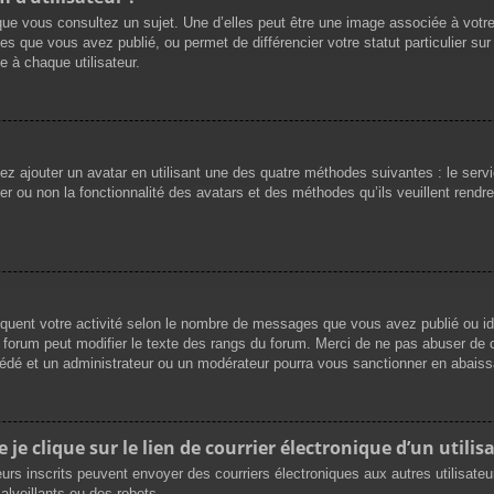
que vous consultez un sujet. Une d’elles peut être une image associée à votr
es que vous avez publié, ou permet de différencier votre statut particulier su
 à chaque utilisateur.
vez ajouter un avatar en utilisant une des quatre méthodes suivantes : le servi
r ou non la fonctionnalité des avatars et des méthodes qu’ils veuillent rendre 
iquent votre activité selon le nombre de messages que vous avez publié ou ide
du forum peut modifier le texte des rangs du forum. Merci de ne pas abuser d
cédé et un administrateur ou un modérateur pourra vous sanctionner en abai
e clique sur le lien de courrier électronique d’un utilisa
ateurs inscrits peuvent envoyer des courriers électroniques aux autres utilisat
lveillants ou des robots.