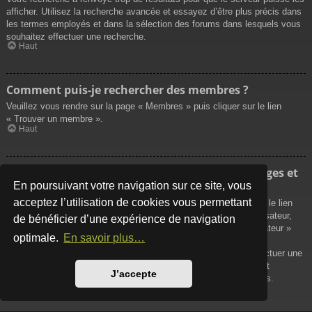
afficher. Utilisez la recherche avancée et essayez d’être plus précis dans
les termes employés et dans la sélection des forums dans lesquels vous
souhaitez effectuer une recherche.
Haut
Comment puis-je rechercher des membres ?
Veuillez vous rendre sur la page « Membres » puis cliquer sur le lien
« Trouver un membre ».
Haut
Comment puis-je retrouver mes propres messages et
sujets ?
En poursuivant votre navigation sur ce site, vous
acceptez l’utilisation de cookies vous permettant
Vos propres messages peuvent être affichés soit en cliquant sur le lien
« Afficher vos messages » dans le panneau de contrôle de l’utilisateur,
de bénéficier d’une expérience de navigation
soit en cliquant sur le lien « Rechercher les messages de l’utilisateur »
optimale.
En savoir plus…
sur la page de votre propre profil ou soit en cliquant sur le menu
« Raccourcis » situé sur la partie supérieure du forum. Pour effectuer une
recherche de vos propres sujets, utilisez la recherche avancée et
J’accepte
remplissez convenablement les options qui vous sont disponibles.
Haut