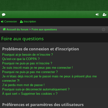
or
Connexion
Inscription
on
ns
u
ne
cri
Accueil du forum
Foire aux questions
m
xi
pti
Foire aux questions
s
on
on
Problèmes de connexion et d’inscription
Pourquoi ai-je besoin de m’inscrire ?
Qu’est-ce que la COPPA ?
Pourquoi ne puis-je pas m’inscrire ?
Je suis inscrit mais je ne peux pas me connecter !
Pourquoi ne puis-je pas me connecter ?
Je m’étais déjà inscrit par le passé mais ne peux à présent plus me
connecter ?!
J’ai perdu mon mot de passe !
Pourquoi suis-je déconnecté automatiquement ?
À quoi sert « Supprimer les cookies » ?
Préférences et paramètres des utilisateurs