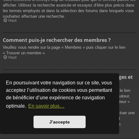
afficher. Utilisez la recherche avancée et essayez d’être plus précis dans
les termes employés et dans la sélection des forums dans lesquels vous
souhaitez effectuer une recherche.
Haut
Comment puis-je rechercher des membres ?
Veuillez vous rendre sur la page « Membres » puis cliquer sur le lien
« Trouver un membre ».
Haut
Comment puis-je retrouver mes propres messages et
sujets ?
En poursuivant votre navigation sur ce site, vous
acceptez l’utilisation de cookies vous permettant
Vos propres messages peuvent être affichés soit en cliquant sur le lien
« Afficher vos messages » dans le panneau de contrôle de l’utilisateur,
de bénéficier d’une expérience de navigation
soit en cliquant sur le lien « Rechercher les messages de l’utilisateur »
optimale.
En savoir plus…
sur la page de votre propre profil ou soit en cliquant sur le menu
« Raccourcis » situé sur la partie supérieure du forum. Pour effectuer une
recherche de vos propres sujets, utilisez la recherche avancée et
J’accepte
remplissez convenablement les options qui vous sont disponibles.
Haut