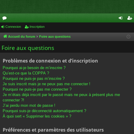
or
Connexion
Inscription
on
ns
u
ne
cri
Accueil du forum
Foire aux questions
m
xi
pti
Foire aux questions
s
on
on
Problèmes de connexion et d’inscription
Pourquoi ai-je besoin de m’inscrire ?
Qu’est-ce que la COPPA ?
Pourquoi ne puis-je pas m’inscrire ?
Je suis inscrit mais je ne peux pas me connecter !
Pourquoi ne puis-je pas me connecter ?
Je m’étais déjà inscrit par le passé mais ne peux à présent plus me
connecter ?!
J’ai perdu mon mot de passe !
Pourquoi suis-je déconnecté automatiquement ?
À quoi sert « Supprimer les cookies » ?
Préférences et paramètres des utilisateurs