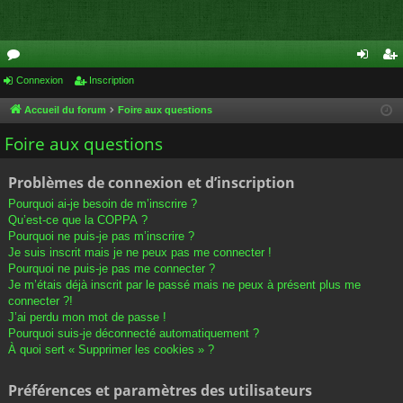
or
Connexion
Inscription
on
ns
u
ne
cri
Accueil du forum
Foire aux questions
m
xi
pti
Foire aux questions
s
on
on
Problèmes de connexion et d’inscription
Pourquoi ai-je besoin de m’inscrire ?
Qu’est-ce que la COPPA ?
Pourquoi ne puis-je pas m’inscrire ?
Je suis inscrit mais je ne peux pas me connecter !
Pourquoi ne puis-je pas me connecter ?
Je m’étais déjà inscrit par le passé mais ne peux à présent plus me
connecter ?!
J’ai perdu mon mot de passe !
Pourquoi suis-je déconnecté automatiquement ?
À quoi sert « Supprimer les cookies » ?
Préférences et paramètres des utilisateurs