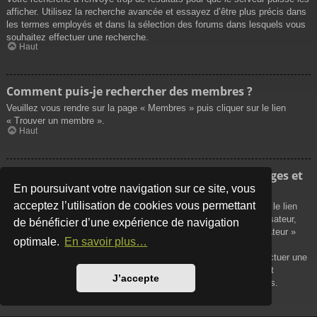
afficher. Utilisez la recherche avancée et essayez d’être plus précis dans
les termes employés et dans la sélection des forums dans lesquels vous
souhaitez effectuer une recherche.
Haut
Comment puis-je rechercher des membres ?
Veuillez vous rendre sur la page « Membres » puis cliquer sur le lien
« Trouver un membre ».
Haut
Comment puis-je retrouver mes propres messages et
sujets ?
En poursuivant votre navigation sur ce site, vous
acceptez l’utilisation de cookies vous permettant
Vos propres messages peuvent être affichés soit en cliquant sur le lien
« Afficher vos messages » dans le panneau de contrôle de l’utilisateur,
de bénéficier d’une expérience de navigation
soit en cliquant sur le lien « Rechercher les messages de l’utilisateur »
optimale.
En savoir plus…
sur la page de votre propre profil ou soit en cliquant sur le menu
« Raccourcis » situé sur la partie supérieure du forum. Pour effectuer une
recherche de vos propres sujets, utilisez la recherche avancée et
J’accepte
remplissez convenablement les options qui vous sont disponibles.
Haut